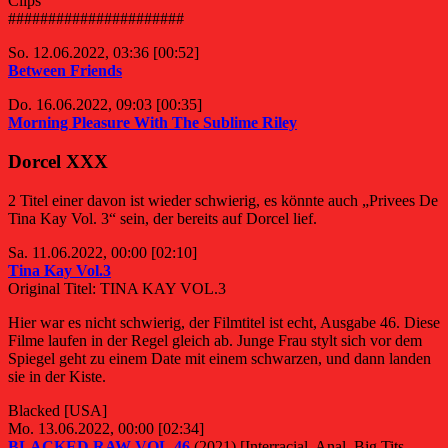
Clips
######################
So. 12.06.2022, 03:36 [00:52]
Between Friends
Do. 16.06.2022, 09:03 [00:35]
Morning Pleasure With The Sublime Riley
Dorcel XXX
2 Titel einer davon ist wieder schwierig, es könnte auch „Privees De
Tina Kay Vol. 3“ sein, der bereits auf Dorcel lief.
Sa. 11.06.2022, 00:00 [02:10]
Tina Kay Vol.3
Original Titel: TINA KAY VOL.3
Hier war es nicht schwierig, der Filmtitel ist echt, Ausgabe 46. Diese
Filme laufen in der Regel gleich ab. Junge Frau stylt sich vor dem
Spiegel geht zu einem Date mit einem schwarzen, und dann landen
sie in der Kiste.
Blacked [USA]
Mo. 13.06.2022, 00:00 [02:34]
BLACKED RAW VOL.46
(2021) [Interracial, Anal, Big Tits,