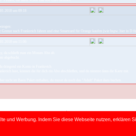
an" Firmen, die dafür schon mal 600 Euro nehmen
01.2018 um 09:18
bezogen:
 Grenze nach Frankreich fahren und eine Smartcard für Orange kaufen (wie bspw. hier in D für 
01.2018 um 11:06
y, da schließt man ein Monats Abo ab.
to abgebucht.
da dringend ein Konto in Frankreich.
nkreich hast, können die für dich ein Abo abschließen, und du nimmst dann die Karte mit.
ber nicht im Basis Paket enthalten, du musst da noch das "Adult" Paket dazu buchen.
Impressum
|
Datenschutz
lte und Werbung. Indem Sie diese Webseite nutzen, erklären Si