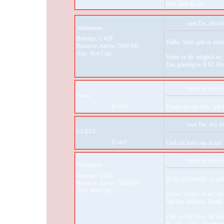
Was läuft da so?
vom Do. den 04
Webmaster
Beiträge: 1.420
Hallo, Abos gibt es aktue
Receiver: Atevio 7000 HD
Abo: Red Chic
Wenn es dir möglich ist
Das günstigste XXL Hot
vom Do. den 04
Guest
[Gast]
Danke für die Info. Ich 
vom Do. den 04
GUEST
[Gast]
Und ich habe nur Astra.
vom Do. den 04
Webmaster
Beiträge: 1.420
Ja das ist korrekt, es g
Receiver: Atevio 7000 HD
Abo: Red Chic
Dieser Sender ist teil d
Mit den üblichen Erotik S
Und an die Abos die man