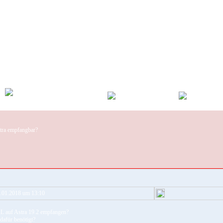
ra empfangbar?
.01.2018 um 13:10
L auf Astra 19.2 empfangen?
afür benötigt?