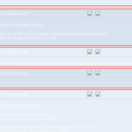
.01.2018 um 13:27
ll nur für die Hotbird Variante.
, bau ein 2. LNB an den Sat Spiegel, dann kannst du auch Hotbird empfangen.
bird Abo kostet rund 90 Euro =>
LINK
.01.2018 um 13:48
habe deshalb gefragt, weil ich meinte, den Eintrag in meiner Senderliste gesehen zu haben, komi
.01.2018 um 13:52
.01.2018 um 14:00
ibt XXL auch auf Astra siehe
hier
es Orange und Canalsat France Paket.
martcards funktioniert dieser leider nicht.
 dafür bräuchte kommt man als in Deutschland lebender schwer ran.