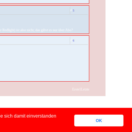
#
5
Redlight) ist also nicht, das gibvt es nur über Abo?
#
6
Erste
1
Letzte
e sich damit einverstanden
OK