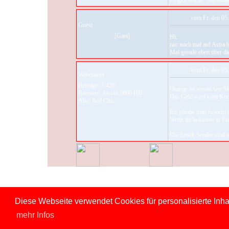
Es gibt solche "Strohm
vom Fr. den 05.
Guest
[Gast]
Hi,
nur noch mal auf Astra 
Mal gerade eben über die
vom Fr. den 05.
Webmaster
Beiträge: 1.420
Orange ist sowas wie Sk
Receiver: Atevio 7000 HD
Das Geld wird vom Kon
Abo: Red Chic
Ich glaube man braucht 
Wenn du bekannte in Fra
Die Erotik Sender sind a
Diese Webseite verwendet Cookies für personalisierte Inha
mehr Infos