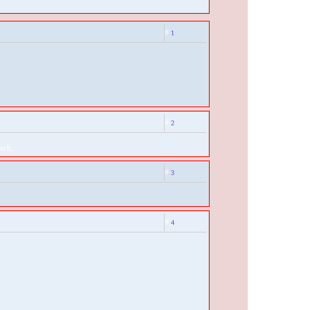
#
1
#
2
sch.
#
3
#
4