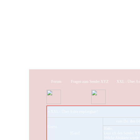
Forum
Fragen zum Sender XYZ
XXL - Über Ast
» XXL - Über Astra empfangbar?
vom Do. den 04
Guest
Hallo,
[Gast]
kann ich den Sender XX
Welche Abokarte würde d